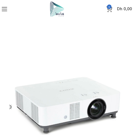
0
Dh
0,00
Accueil
VIDEO
VIDEOPROJECTEURS
SONY VPL-PHZ61