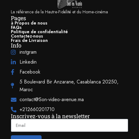
environnement, garantissant une expérience de visionnage optimale. Le
La référence de la Hautre-Fidélité et du Home-cinéma
capteur de lumière ambiante intégré au projecteur mesurer la luminosité
Pages
de la salle pour adapter celle de l’image en conséquence.
à Propos de nous
FAQs
Politique de confidentialité
Contactez-nous
Frais de Livraison
Info
instgram
Linkedin
Facebook
5 Boulevard Bir Anzarane, Casablanca 20250,
Maroc
contact@Son-video-avenue.ma
Grâce à la technologie Reality Creation, les images, les diagrammes et
+212660201710
le texte projetés par le Sony VPL-PHZ61 restent clairs et nets, même
Inscrivez-vous à la newsletter
dans des conditions de forte luminosité.
La fonction Reality Creation utilise de puissants algorithmes pour
améliorer la résolution d’image afin d’obtenir une qualité proche de la