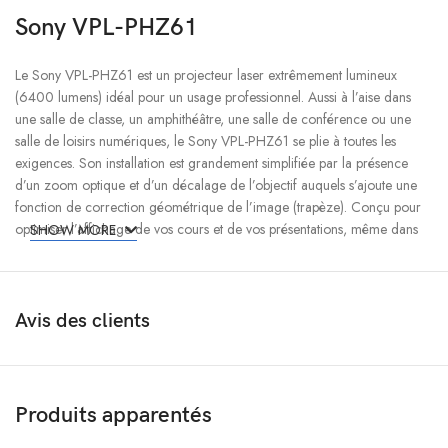
Sony VPL-PHZ61
Le Sony VPL-PHZ61 est un projecteur laser extrêmement lumineux
(6400 lumens) idéal pour un usage professionnel. Aussi à l’aise dans
une salle de classe, un amphithéâtre, une salle de conférence ou une
salle de loisirs numériques, le Sony VPL-PHZ61 se plie à toutes les
exigences. Son installation est grandement simplifiée par la présence
d’un zoom optique et d’un décalage de l’objectif auquels s’ajoute une
fonction de correction géométrique de l’image (trapèze). Conçu pour
optimiser l’affichage de vos cours et de vos présentations, même dans
SHOW MORE
une pièce lumineuse, le projecteur laser Sony VPL-PHZ61 projette une
très grande image jusqu’à 7,6 m de diagonale en définition WUXGA
(1920 x 1200 pixels) et peut même recevoir des signaux 4K jusqu’à 60
Hz.
Avis des clients
Produits apparentés