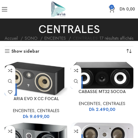
0
Dh
0,00
CENTRALES
Accueil
SONO
ENCEINTES
CENTRALES
17 résultats affichés
Show sidebar
CABASSE MT32 SOCOA
ARIA EVO X CC FOCAL
ENCEINTES
,
CENTRALES
Dh
2.490,00
ENCEINTES
,
CENTRALES
Dh
9.699,00