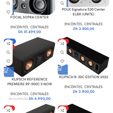
POLK Signature S30 Center
ELBK (UNITE)
FOCAL SOPRA CENTER
ENCEINTES
,
CENTRALES
ENCEINTES
,
CENTRALES
Dh
3.500,00
Dh
51.499,00
-23%
HOT
HOT
KLIPSCH R-30C ÉDITION 2022
KLIPSCH REFERENCE
PREMIERE RP-500C II NOIR
ENCEINTES
,
CENTRALES
Dh
3.900,00
ENCEINTES
,
CENTRALES
Dh
4.990,00
Dh
6.490,00
HOT
HOT