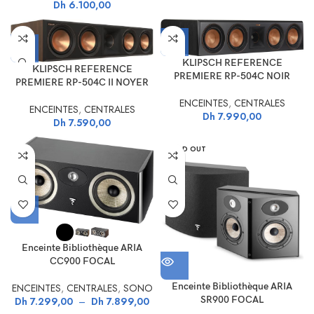
Dh
6.100,00
KLIPSCH REFERENCE
KLIPSCH REFERENCE
PREMIERE RP-504C NOIR
PREMIERE RP-504C II NOYER
ENCEINTES
,
CENTRALES
ENCEINTES
,
CENTRALES
Dh
7.990,00
Dh
7.590,00
SOLD OUT
Enceinte Bibliothèque ARIA
CC900 FOCAL
Enceinte Bibliothèque ARIA
ENCEINTES
,
CENTRALES
,
SONO
SR900 FOCAL
Dh
7.299,00
–
Dh
7.899,00