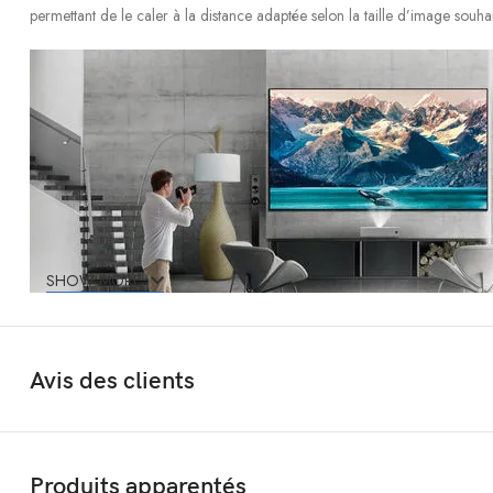
permettant de le caler à la distance adaptée selon la taille d’image souhai
SHOW MORE
Avis des clients
Le vidéoprojecteur ultra courte focale Benq V7000i / Benq V7050i peut 
Benq V7000i / Benq V7050i : TV Laser
Produits apparentés