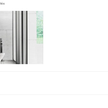
tée.
projeter une très grande image en étant placé au pied du mur ou de l’écran 