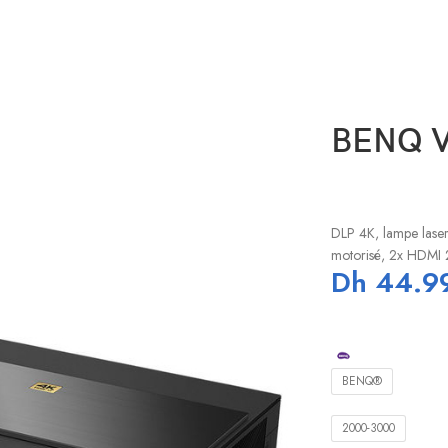
BENQ V
DLP 4K, lampe lase
motorisé, 2x HDMI 
Dh
44.9
BENQ®
2000-3000