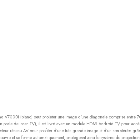
enq V7000i (blanc) peut projeter une image d’une diagonale comprise entre 7
on parle de laser TV), il est livré avec un module HDMI Android TV pour accéd
ecteur réseau AV pour profiter d’une très grande image et d’un son stéréo g
ouvre et se ferme automatiquement, protégeant ainsi le système de projection lo