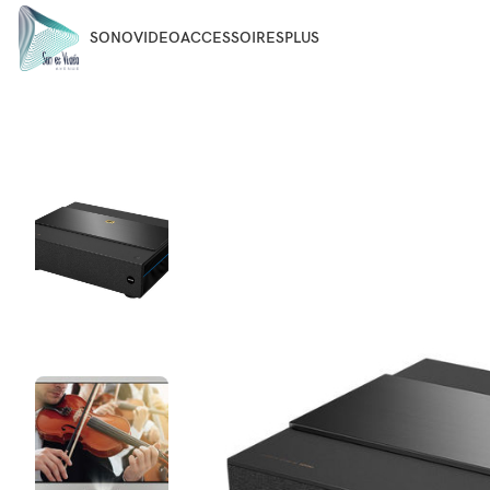
SONO
VIDEO
ACCESSOIRES
PLUS
Accueil
VIDEO
VIDEOPROJECTEURS
BENQ V7050I