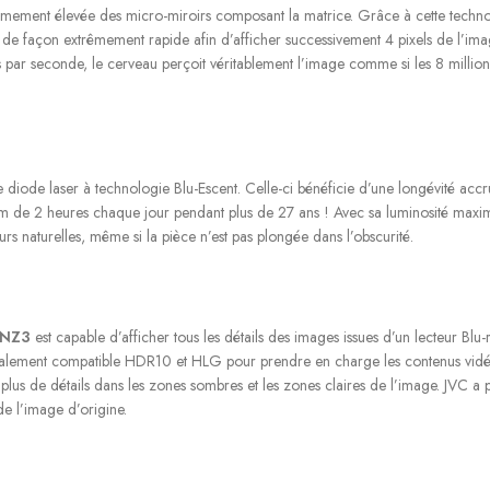
êmement élevée des micro-miroirs composant la matrice. Grâce à cette techno
 de façon extrêmement rapide afin d’afficher successivement 4 pixels de l’im
 par seconde, le cerveau perçoit véritablement l’image comme si les 8 millio
ode laser à technologie Blu-Escent. Celle-ci bénéficie d’une longévité accru
lm de 2 heures chaque jour pendant plus de 27 ans ! Avec sa luminosité max
urs naturelles, même si la pièce n’est pas plongée dans l’obscurité.
-NZ3
est capable d’afficher tous les détails des images issues d’un lecteur B
alement compatible HDR10 et HLG pour prendre en charge les contenus vid
t plus de détails dans les zones sombres et les zones claires de l’image. JVC
de l’image d’origine.