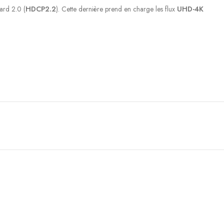
ard 2.0 (
HDCP2.2
). Cette dernière prend en charge les flux
UHD-4K
fins d’alimentation, dans le cas de l’utilisation d’un Google ChromeCast
r exemple, ainsi qu’un port RS-232 pour la connexion à un système