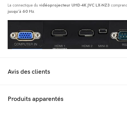
La connectique du
vidéoprojecteur UHD-4K JVC LX-NZ3
comprend 
jusqu’à 60 Hz
.
SHOW MORE
La connectique du vidéoprojecteur JVC LX-NZ3 comprend 2 HDMI dont
Avis des clients
On dispose également d’une entrée D-Sub 15 (VGA) pour l’affichage d’une
Vidéo par exemple. Une prise trigger est également intégrée pour le déc
domotique.
Produits apparentés