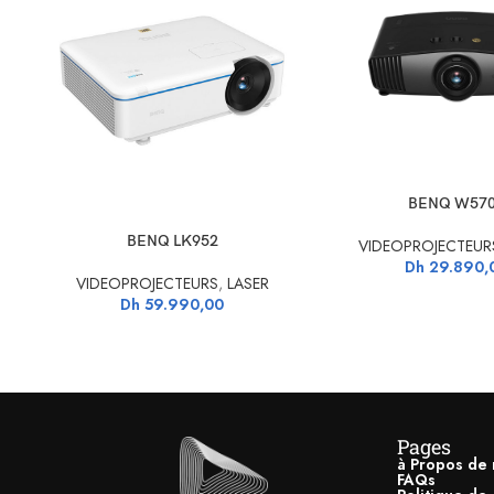
CHOIX DES OPTIONS
BENQ W57
AJOUTER AU PANIER
BENQ LK952
VIDEOPROJECTEUR
Dh
29.890,
VIDEOPROJECTEURS
,
LASER
Dh
59.990,00
Pages
à Propos de 
FAQs