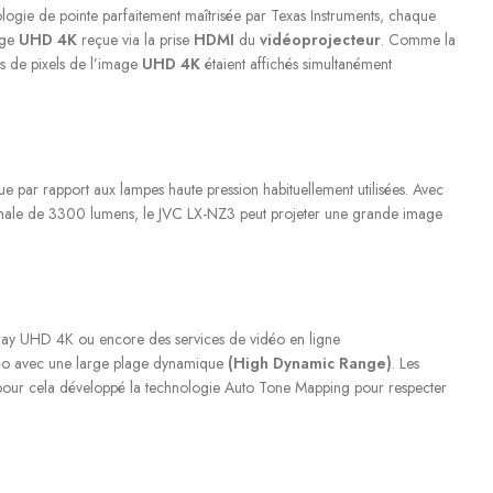
logie de pointe parfaitement maîtrisée par Texas Instruments, chaque
age
UHD 4K
reçue via la prise
HDMI
du
vidéoprojecteur
. Comme la
ns de pixels de l’image
UHD 4K
étaient affichés simultanément
e par rapport aux lampes haute pression habituellement utilisées. Avec
imale de 3300 lumens, le JVC LX-NZ3 peut projeter une grande image
lu-ray UHD 4K ou encore des services de vidéo en ligne
éo avec une large plage dynamique
(High Dynamic Range)
. Les
 a pour cela développé la technologie Auto Tone Mapping pour respecter