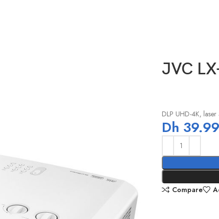
JVC LX
DLP UHD-4K, laser 
Dh
39.99
Compare
A