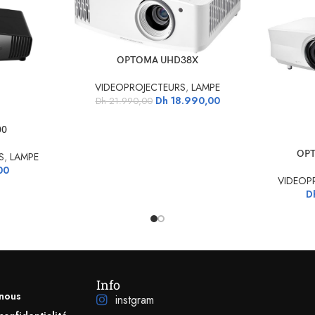
AJOUTER AU PANIER
OPTOMA UHD38X
VIDEOPROJECTEURS
,
LAMPE
Dh
18.990,00
Dh
21.990,00
00
AJOUTER AU 
OPT
S
,
LAMPE
00
VIDEOP
D
Info
nous
instgram