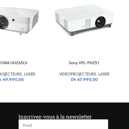
PANIER
AJOUTER AU PANIER
CH
OMA UHZ65LV
Sony VPL-PHZ51
ROJECTEURS
,
LASER
VIDEOPROJECTEURS
,
LASER
h
49.990,00
Dh
47.990,00
Inscrivez-vous à la newsletter