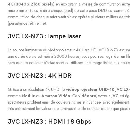
4K (3840 x 2160 pixels)
en exploitant la vitesse de commutation extr
micro-miroir (c’est-à-dire chaque pixel) de cette puce DMD est commuté
commutation de chaque micro-miroir est opérée plusieurs milliers de fois
(persistance rétinienne).
JVC LX-NZ3 : lampe laser
La source lumineuse du vidéoprojecteur 4K Ultra HD JVC LX-NZ3 est une di
une durée de vie estimée à 20000 heures, vous pourrez regarder un fi
sans que les couleurs s’affadissent ou diffuser une image lisible aux coule
JVC LX-NZ3 : 4K HDR
Grâce à sa résolution 4K UHD, le
vidéoprojecteur UHD-4K JVC LX
comme
Netflix
ou
Amazon Vidéo
. Ce
vidéoprojecteur JVC
est ég
spectateurs profitent ainsi de couleurs riches et nuancée, avec égalemen
très précisément les valeurs de luminosité et de couleur de chaque pixel 
JVC LX-NZ3 : HDMI 18 Gbps