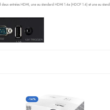
deux entrées HDMI, une au standard HDMI 1.4a (HDCP 1.4) et une au stand
 une compatible 4K HDR10 (18 Gbps).
 source informatique. Un port USB de type A est également disponible à des 
lenchement simultané du déploiement d’un écran de projection électrique, pa
-14%