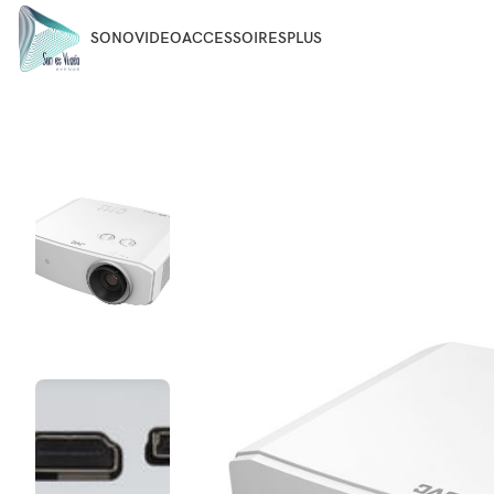
SONO
VIDEO
ACCESSOIRES
PLUS
Accueil
VIDEO
VIDEOPROJECTEURS
JVC LX-NZ3 BLANC