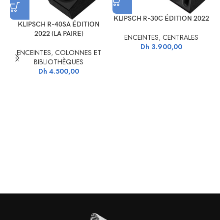
KLIPSCH R-30C ÉDITION 2022
KLIPSCH R-40SA ÉDITION
K
2022 (LA PAIRE)
ENCEINTES
,
CENTRALES
Dh
3.900,00
ENCEINTES
,
COLONNES ET
BIBLIOTHÈQUES
Dh
4.500,00
L’enceinte Bluetooth et WiFi Sonos Roam adopte un format compact
pour être emportée facilement partout avec soi.
Sonos Roam : conception robuste et
étanche
L’enceinte Sonos Roam est parfaitement adaptée à une utilisation