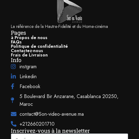
nomade : elle adopte un robuste châssis résistant aux chocs et offrant
une imperméabilité à l’eau et à la poussière. Sa certification IP67 garantit
ainsi qu’elle résiste à une immersion de 30 minutes sous 1 m d’eau.
L’enceinte portable Sonos Roam peut donc être utilisée sans risque dans
La référence de la Hautre-Fidélité et du Home-cinéma
une salle de bain ou au bord de la piscine et vous suivre à la plage ou
Pages
à Propos de nous
lord d’une randonnée. Son format compact et son poids contenu
FAQs
permettent de la loger facilement dans un sac de plage ou un sac à dos.
Politique de confidentialité
Contactez-nous
Frais de Livraison
Info
instgram
Linkedin
Facebook
5 Boulevard Bir Anzarane, Casablanca 20250,
Maroc
contact@Son-video-avenue.ma
+212660201710
Inscrivez-vous à la newsletter