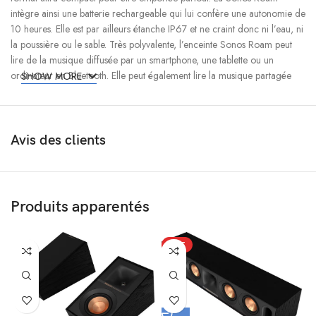
intègre ainsi une batterie rechargeable qui lui confère une autonomie de
10 heures. Elle est par ailleurs étanche IP67 et ne craint donc ni l’eau, ni
la poussière ou le sable. Très polyvalente, l’enceinte Sonos Roam peut
lire de la musique diffusée par un smartphone, une tablette ou un
ordinateur en Bluetooth. Elle peut également lire la musique partagée
SHOW MORE
sur le réseau local et accéder à de nombreux services de musique en
ligne une fois qu’elle est connectée à la Box Internet du domicile en
WiFi. L’enceinte Sonos Roam peut facilement être pilotée depuis son
interface de contrôle mais aussi via l’application Sonos pour iOS et
Avis des clients
Android ou encore vocalement grâce à l’intégration des assistants
vocaux Amazon Alexa et Google Assistant. La Sonos Roam constitue
une solution polyvalente pour profiter de toutes ses musiques à l’intérieur
et à l’extérieur de la maison mais aussi en balade et en vacances. Son
Produits apparentés
format compact et son poids raisonnable (430 g seulement) permettent
de l’emporter partout avec soi.
HOT