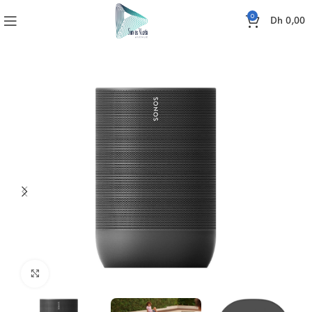
0
Dh
0,00
Accueil
SONO
ENCEINTES
Enceinte sans fil ROAM SONOS
Click to enlarge