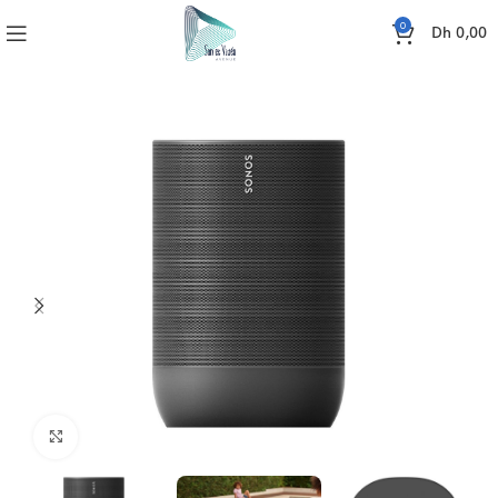
0
Dh
0,00
Accueil
SONO
ENCEINTES
Enceinte sans fil MOVE SONOS
Click to enlarge