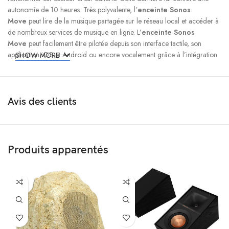
autonomie de 10 heures. Très polyvalente, l’
enceinte Sonos
Move
peut lire de la musique partagée sur le réseau local et accéder à
de nombreux services de musique en ligne. L’
enceinte Sonos
Move
peut facilement être pilotée depuis son interface tactile, son
application iOS et Android ou encore vocalement grâce à l’intégration
SHOW MORE
des assistants vocaux
Amazon Alexa
et
Google Assistant
.
La
Sonos Move
constitue une solution polyvalente pour profiter de
toutes ses musiques à l’intérieur et à l’extérieur de la maison. Sa
certification
IP56
permettra même de l’emporter à la plage et au bord
Avis des clients
de la piscine.
Sonos Move : conception robuste et
étanche
Produits apparentés
Sonos
ne s’est pas uniquement contenté d’intégrer une batterie et un
contrôleur
Bluetooth
dans cette enceinte
Sonos Move
, mais a
entièrement repensé sa conception afin de la rendre parfaitement
adaptée à une utilisation nomade. L’
enceinte portable
Sonos
Move
bénéficie ainsi d’un robuste châssis résistant aux chocs et offrant