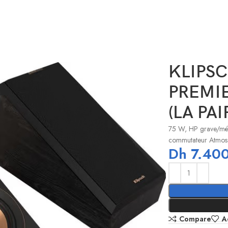
 RP-500SA II NOIR (LA PAIRE)
KLIPS
PREMIE
(LA PAI
75 W, HP grave/médi
commutateur Atmos
Dh
7.40
Compare
A