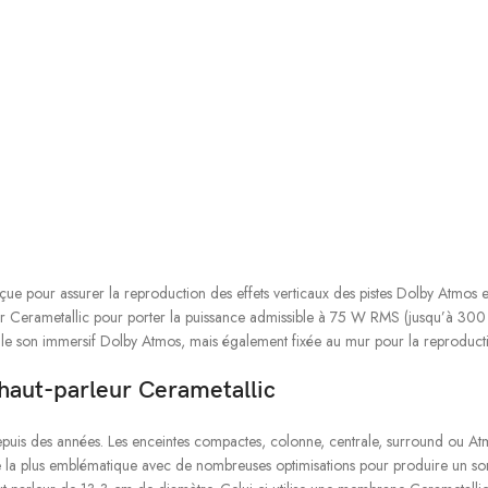
e pour assurer la reproduction des effets verticaux des pistes Dolby Atmos e
erametallic pour porter la puissance admissible à 75 W RMS (jusqu’à 300 W en
r le son immersif Dolby Atmos, mais également fixée au mur pour la reproducti
haut-parleur Cerametallic
uis des années. Les enceintes compactes, colonne, centrale, surround ou Atmo
 la plus emblématique avec de nombreuses optimisations pour produire un son t