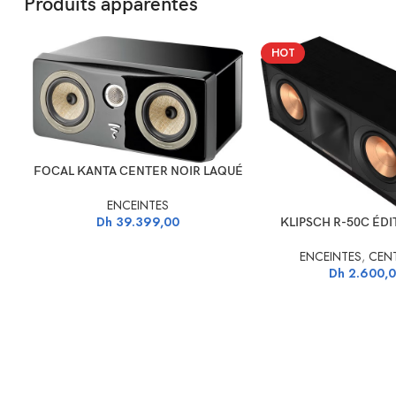
Produits apparentés
HOT
AJOUTER AU PANIER
FOCAL KANTA CENTER NOIR LAQUÉ
ENCEINTES
Dh
39.399,00
AJOUTER AU PANIER
KLIPSCH R-50C ÉDI
ENCEINTES
,
CEN
Dh
2.600,