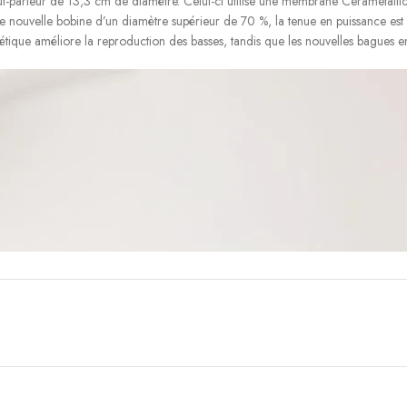
-parleur de 13,3 cm de diamètre. Celui-ci utilise une membrane Cerametallic
ne nouvelle bobine d’un diamètre supérieur de 70 %, la tenue en puissance es
agnétique améliore la reproduction des basses, tandis que les nouvelles bagues e