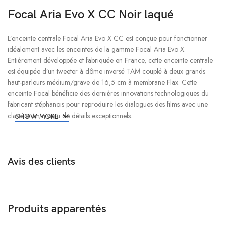
Focal Aria Evo X CC Noir laqué
L’enceinte centrale Focal Aria Evo X CC est conçue pour fonctionner
idéalement avec les enceintes de la gamme Focal Aria Evo X.
Entièrement développée et fabriquée en France, cette enceinte centrale
est équipée d’un tweeter à dôme inversé TAM couplé à deux grands
haut-parleurs médium/grave de 16,5 cm à membrane Flax. Cette
enceinte Focal bénéficie des dernières innovations technologiques du
fabricant stéphanois pour reproduire les dialogues des films avec une
clarté et un niveau de détails exceptionnels.
SHOW MORE
Une gamme complète
Avis des clients
Une décennie après le lancement de la série Focal Aria qui s’est
imposée comme la plus populaire du fabricant, Focal fait évoluer cette
gamme devenue iconique avec la nouvelle lignée Focal Aria Evo X. Ces
enceintes incarnent l’essence même de la haute-fidélité en intégrant les
dernières avancées technologiques du fabricant stéphanois et des
Produits apparentés
innovations majeures pour garantir de grandes émotions musicales et