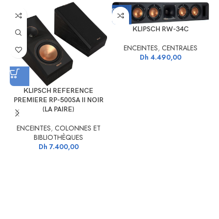
home-cinéma.
KLIPSCH RW-34C
ENCEINTES
,
CENTRALES
Dh
4.490,00
KLIPSCH REFERENCE
PREMIERE RP-500SA II NOIR
(LA PAIRE)
ENCEINTES
,
COLONNES ET
BIBLIOTHÈQUES
Toutes les enceintes Focal Aria Evo X sont conçues en France et utilisent
Dh
7.400,00
des technologies exclusives à la marque pour reproduire avec précision
les musiques et les bandes sonores des films.
Tweeter TAM
Entièrement conçue et fabriquée en France dans les ateliers du fabricant
stéphanois, l’enceinte centrale Focal Aria Evo X CC adopte une