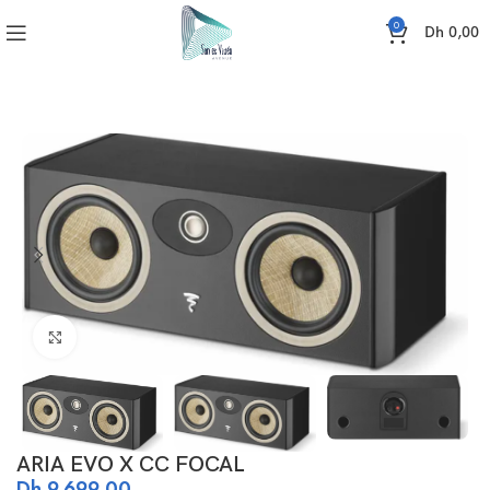
0
Dh
0,00
Accueil
SONO
ENCEINTES
ARIA EVO X CC FOCAL
Click to enlarge
ARIA EVO X CC FOCAL
Dh
9.699,00