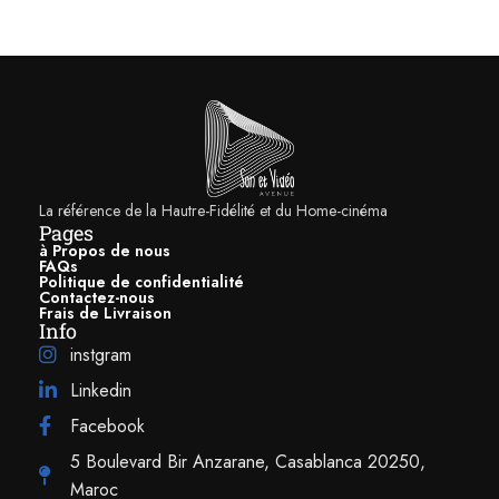
configuration 2 voies à charge bass-reflex. Elle introduit un nouveau
tweeter de 25 mm de diamètre. Ce dernier est un modèle TAM à dôme
inversé et profil M développé en alliage d’aluminium et de magnésium
(Al/Mg). Exclusif à la marque, celui-ci apporte une reproduction plus
précise des dialogues. Il est placé dans un guide d’ondes pour
améliorer la directivité horizontale et l’image sonore afin que chaque
spectateur perçoive équitablement les dialogues des films et séries. Cette
conception assure à l’enceinte Focal Aria Evo X CC une parfaite
reproduction des hautes fréquences jusqu’à 30 kHz.
La référence de la Hautre-Fidélité et du Home-cinéma
Pages
à Propos de nous
FAQs
Politique de confidentialité
Contactez-nous
Frais de Livraison
Info
instgram
Linkedin
Facebook
5 Boulevard Bir Anzarane, Casablanca 20250,
Maroc