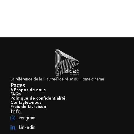
La référence de la Hautre-Fidélité et du Home-cinéma
Pages
L’enceinte colonne Focal Aria Evo X N°4 est équipée d’un tweeter à
à Propos de nous
dôme inversé en alliage d’aluminium et de magnésium assurant une
FAQs
Politique de confidentialité
reproduction fluide et transparente des aigus.
Contactez-nous
Haut-parleurs TMD perfectionnés
Frais de Livraison
Info
instgram
Avec l’enceinte Focal Aria Evo X N°4, le fabricant tricolore fait une
Linkedin
nouvelle fois la démonstration de son savoir-faire et de sa volonté