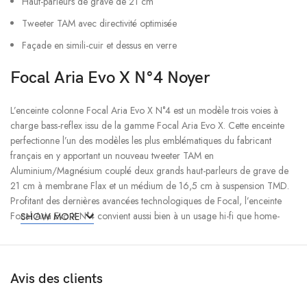
Haut-parleurs de grave de 21 cm
Tweeter TAM avec directivité optimisée
Façade en simili-cuir et dessus en verre
Focal Aria Evo X N°4 Noyer
L’enceinte colonne Focal Aria Evo X N°4 est un modèle trois voies à
charge bass-reflex issu de la gamme Focal Aria Evo X. Cette enceinte
perfectionne l’un des modèles les plus emblématiques du fabricant
français en y apportant un nouveau tweeter TAM en
Aluminium/Magnésium couplé deux grands haut-parleurs de grave de
21 cm à membrane Flax et un médium de 16,5 cm à suspension TMD.
Profitant des dernières avancées technologiques de Focal, l’enceinte
Focal Aria Evo X N°4 convient aussi bien à un usage hi-fi que home-
SHOW MORE
cinéma grâce à sa reproduction dynamique, équilibrée et naturelle.
Une gamme complète
Avis des clients
Une décennie après le lancement de la série Focal Aria qui s’est