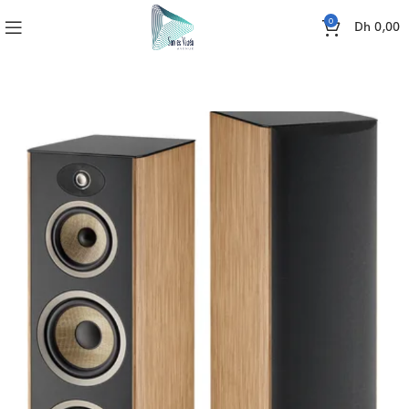
0
Dh
0,00
Accueil
SONO
ENCEINTES
ARIA EVO X N4 FOCAL