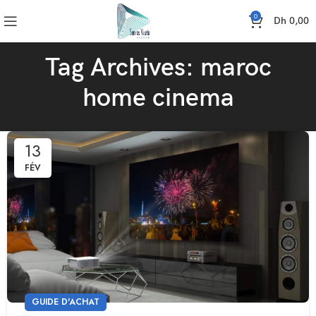
0
Dh
0,00
Tag Archives: maroc
home cinema
13
FÉV
GUIDE D'ACHAT