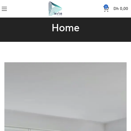
0
Dh
0,00
Home