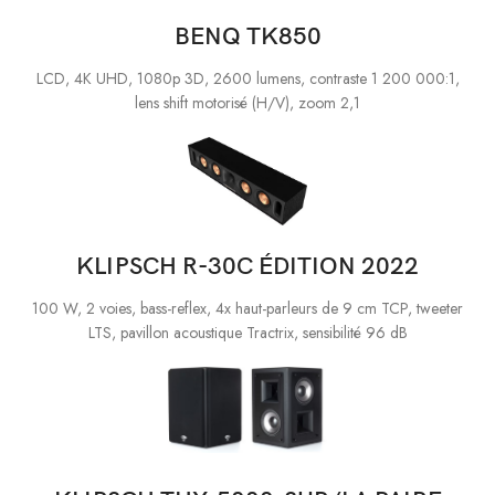
BENQ TK850
LCD, 4K UHD, 1080p 3D, 2600 lumens, contraste 1 200 000:1,
lens shift motorisé (H/V), zoom 2,1
KLIPSCH R-30C ÉDITION 2022
100 W, 2 voies, bass-reflex, 4x haut-parleurs de 9 cm TCP, tweeter
LTS, pavillon acoustique Tractrix, sensibilité 96 dB