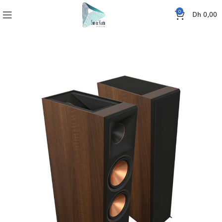
0
Dh
0,00
PSCH REFERENCE PREMIERE RP-8060FA II DOLBY ATMOS (PAIRE)