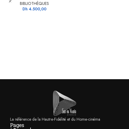
d’un diamètre supérieur de 70 %, la tenue en puissance est maximisée,
BIBLIOTHÈQUES
tout en maximisant le contrôle de la membrane, pour une restitution plus
Dh
4.500,00
linéaire et fidèle. La nouvelle structure de l’équipage magnétique
améliore la reproduction des basses, tandis que les nouvelles bagues en
aluminium réduisent la distorsion.
La référence de la Hautre-Fidélité et du Home-cinéma
Pages