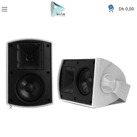
0
Dh
0,00
Accueil
SONO
ENCEINTES
KLIPSCH AW-400 (LA PAIRE)