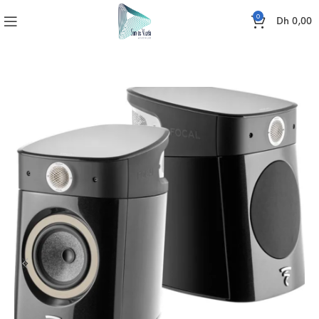
0
Dh
0,00
Accueil
SONO
ENCEINTES
FOCAL SOPRA N1