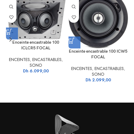
Enceinte encastrable 100
ICLCR5 FOCAL
Enceinte encastrable 100 ICW5
FOCAL
ENCEINTES
,
ENCASTRABLES
,
SONO
ENCEINTES
,
ENCASTRABLES
,
Dh
6.099,00
SONO
Dh
2.099,00
La
Focal 300 ICW4
satisfera les exigences In Wall (fixation murale) ou
In Ceiling fixation au plafond) sans distinction. Hi-fi, home cinéma
intégré ou en complément d’un système hi-fi traditionnel, notamment des
enceintes de la ligne Aria 900, cette enceinte
Focal 300 ICW4
se