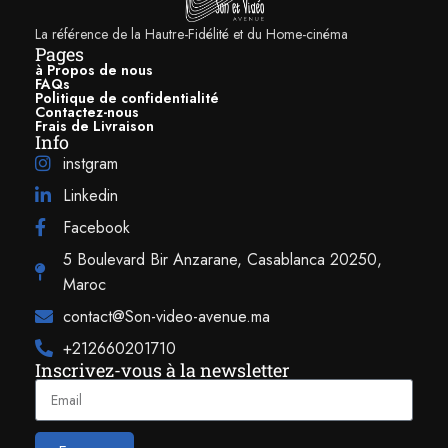
révélera réellement convaincante. Pour les systèmes les plus aboutis,
l’enceinte
Focal 300 ICW4
s’adaptera parfaitement à la technologie
La référence de la Hautre-Fidélité et du Home-cinéma
Dolby Atmos pour une immersion totale en 3 Dimensions.
Pages
à Propos de nous
FAQs
Politique de confidentialité
Contactez-nous
Frais de Livraison
Info
instgram
Linkedin
Facebook
5 Boulevard Bir Anzarane, Casablanca 20250,
Maroc
contact@Son-video-avenue.ma
+212660201710
Inscrivez-vous à la newsletter