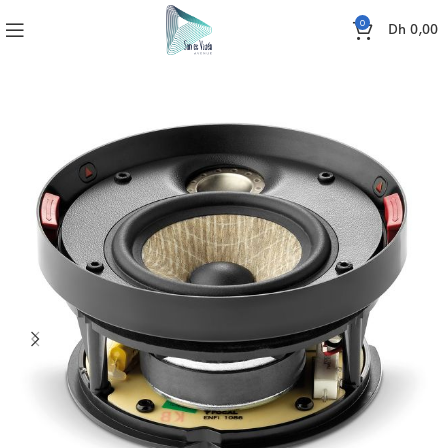
0
Dh
0,00
SONO
ENCEINTES
Enceinte encastrable 300 ICW4 FOCAL