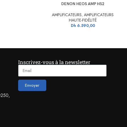
AJOUTER AU PANIER
AJ
DENON HEOS AMP HS2
AMPLIFICATEURS
,
AMPLIFICATEURS
HAUTE-FIDÉLITÉ
Dh
6.590,00
Inscrivez-vous à la newsletter
eintes.
Envoyer
0250,
er à toutes les musiques partagées, qu’elles soient stockés sur un disque
e périphérique de lecture audio depuis toute application iOS sur