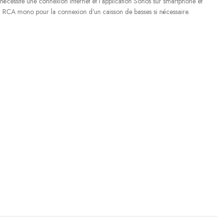
cessite une connexion Internet et l’application Sonos sur smartphone et
 SUB RCA mono pour la connexion d’un caisson de basses si nécessaire.