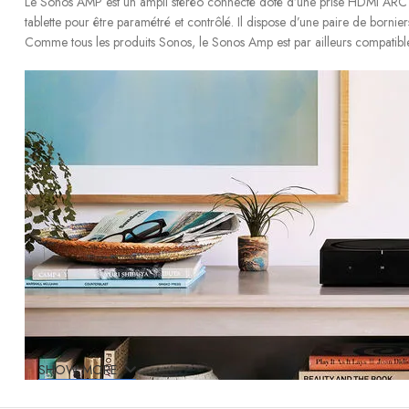
Le Sonos AMP est un ampli stéréo connecté doté d’une prise HDMI ARC et
tablette pour être paramétré et contrôlé. Il dispose d’une paire de borni
Comme tous les produits Sonos, le Sonos Amp est par ailleurs compatib
SHOW MORE