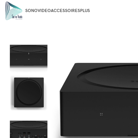
SONO
VIDEO
ACCESSOIRES
PLUS
Accueil
SONO
AMPLIFICATEURS
Amplificateur AMP SON