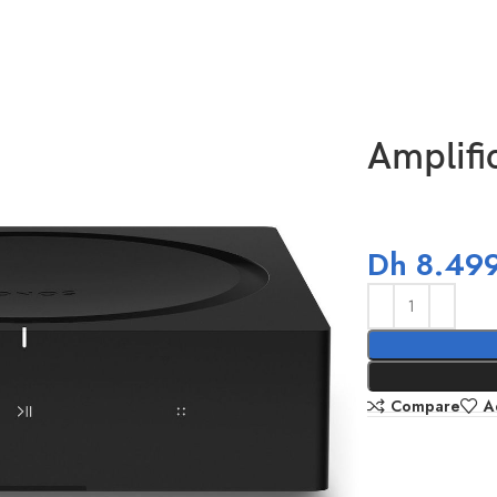
OS
Amplif
Dh
8.499
Compare
A