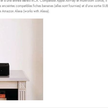
 d’une entrée stéréo RCA. Compatible Apple AirPlay et multiroom Sonos, il né
ers enceintes compatibles fiches bananes (elles sont fournies) et d’une sortie
le Amazon Alexa (works with Alexa).